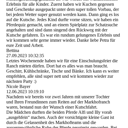
Erlebnis für alle Kinder. Zuerst haben wir Kuchen gegessen
und Geschenke ausgepackt unter dem super tollen Vorbau, der
bei jedem Wetter super genutzt werden kann. Dann ging es los
auf die Kutsche. Jedes Kind durfte vorne sitzen, wir haben ein
Pferdequiz gemacht, und an einem Spielplatz zur Schatzsuche
angehalten und sind dann singend den Rückweg mit der
Kutsche gefahren. Es war ein rundum gelungenes Erlebnis und
wir kommen sehr gerne immer wieder. Danke liebe Petra für
eure Zeit und Arbeit.
Bettina
27.09.2023
10:32:35
Letztes Wochenende haben wir für eine Einschulungsfeier die
Ranch mieten dürfen. Dort hat es alles was man braucht.
Geschirr, Kühlschränke, Tische und Bänke. Ich kann es weiter
empfehlen, alle sind super nett und wir kommen wieder zur
nächsten Party :)
Nicole Bayer
12.06.2023
10:19:10
Nachdem wir bereits vor zwei Jahren mit unserer Tochter
und Ihren Freundinnen zum Reiten auf der Markhofranch
waren, bestand nun der Wunsch einer Kutschfahrt.
Die Mädchen durften die beiden Pferde Alfi und Illy vorab
„ausgehfein“ machen. Auch der vorsichtigste kleine Gast ist
durch die Gelassenheit des Markhofteams und die
aussergewöhnliche Ruhe der Pferde neugierig geworden. Bei